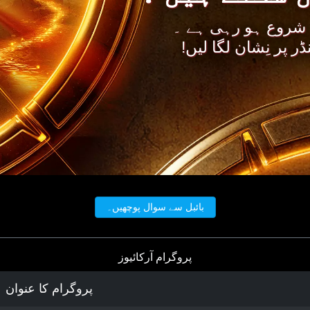
ی سیریز 20 ستمبر 2024 سے شروع ہو رہی ہے ۔
ڈر پر نِشان لگا لیں!
بائبل سے سوال پوچھیں۔
پروگرام آرکائیوز
پروگرام کا عنوان