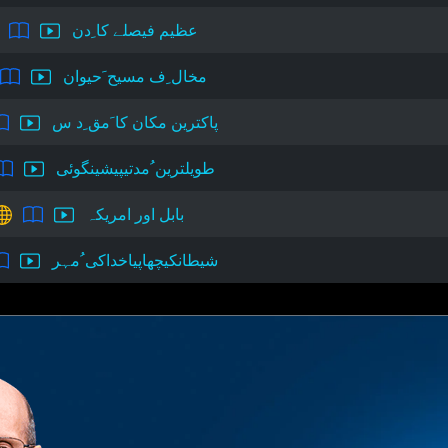
عظیم فیصلے کا ِدن
مخال ِف مسیح َحیوان
پاکترین مکان کا َمق ِد س
طویلترین ُمدتیپیشینگوئی
بابل اور امریکہ
شیطانکیچھاپیاخداکی ُمہر