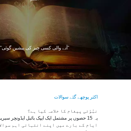
"آنے والی کسی چیز کی پیشین گوئی"
اکثر پوچھے گئے سوالات
نبُوّتی پیغام کا خلاصہ کیا ہے؟
ایام کے بارے میں اپنے انتہائی اہم سوالا