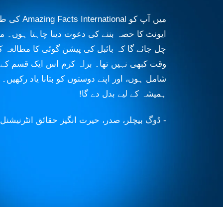
میں آپ کو al
ایونٹ کا حصہ بننے کی دعوت دینا چاہتا ہوں۔ م
چل جائے گا کہ بائبل کی پیشن گوئی کا مطالعہ کر
وقت کبھی نہیں تھا۔ براہ کرم اس ایک قسم کے ت
شامل ہوں، اور اپنے دوستوں کو بتانا یاد رکھیں۔
ہمیشہ کے لیے بدل دے گا!
- ڈوگ بیچلر، صدر، حیرت انگیز حقائق انٹرنیشنل