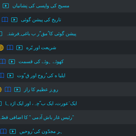
مسیح کی واپسی کی نِشانیاں
تاریخ کی پیشن گوئی
پیشن گوئی کا ُمق ّر ب باغی ِفرشتہ
شریعت اور بّره
کھوئے ہوئے کی قسمت
ایلیا ه کی ُروح اور ق ّوت
رو ِز عظیم کا راز
ایک َعورت، ایک ب ّچہ، اور ایک اژدہا
"رئیس غار باش آدمی " کا اضافی قص
ہر مجدّون کی ُروحیں