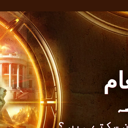
غام
ہ
ن سکتے ہیں ؟