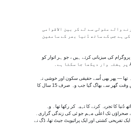
ے والے متولی سے لے کر بین الاقوامی
کی ہے جس کے ساتھ دُنیا بھر کے سامعین
تہ وار بائبل آنسرز لائیو ریڈیو پروگرام کی میزبانی کرتے ہیں ، جو ہر اتوار کو
 تھا — پھر بھی اُسے حقیقی سکون اور خوشی نہ
مل سکی۔ ایک پریشان کن نوجوان، جو اسکول میں لڑتا تھا، خودکشی کے تصورات میں دلچسپی لیتا تھا، اور آخر کار وہ اُس وقت گھر سے بھاگ گیا جب وہ صرف 15 سال کا
ُنیا کا تجربہ کرنے کا تہیہ کر رکھا تھا۔ وہ
ے صحراؤں تک اعلٰی مہم جو ئی کی زندگی گزاری۔
 ایک تفریحی کشتی اور ایک پرائیویٹ جیٹ تھا، ڈگ نے