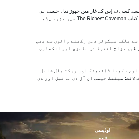
سے کسی نے اِس کے غار میں چھوڑ دیا۔ جیسے ہی
اُس نے پڑھا، وہ مسیح پر ایمان لایا اور اُسے اپنا شخصی نجات دہندہ تسلیم کر لیا! آپ اِس کی قابل ذکر کہانی کے بارے میں کتاب The Richest Caveman میں مزید پڑھ
 سے بلکہ سیکولر ذہن رکھنے والوں سے بھی
ش طبع مزاج انتہا ئی عاجزی اور انکساری
ٹار، سکوبا ڈائیونگ اور ریکٹ بال شامل
لائٹ: سیئنگ جیسس ان آل دی بائبل اور دی
اوڈیسی
اسم