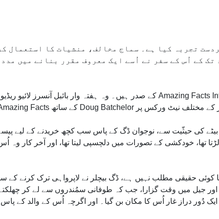
دست تجربہ کیا ہے۔ سماج مخالف، منشیات کا استعمال کرن
 تک کے اُس کے سفر نے اُسے ایک معروف مقرر بنانے میں مدد 
آج، وہ ایک ملٹی میڈیا مسیحی منسڑی ، Amazing Facts International کے صدر ہیں۔ وہ ہف
 بیٹے کی حیثّیت سے، نوجوان ڈگ کے پاس سب کچھ خریدنے کے لیے پیسہ
ا کوئی حقیقی مطلب نہیں ہے، ڈگ بیچلر نے لاپرواہی ترک کرنے کے ساتھ د
 اور جیل میں وقت گزارا، جب کہ طوفانی سمُندروں سے لے کر چھلکت
یک دُور دراز غار اُس کا مکان بن گیا۔ اور اگرچہ اُس کے والد کے پاس