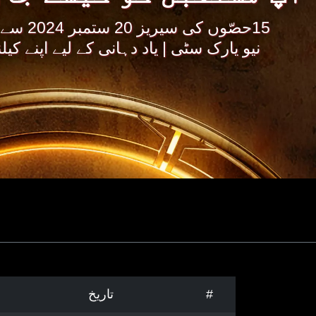
15حصّوں ک
نیو یارک سٹی | یاد دہانی کے لیے اپنے کیلن
#
تاریخ