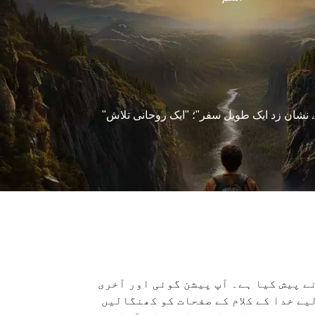
 نشان زد ایک طویل سفر"؛ "ایک روحانی تلاش"
1 حصوں پر مشتمل ایک ایپک بائبل ایڈونچر سیریز ہے جسے Amazing Facts International کے صدر Doug Batchelor نے پیش کیا ہے۔ آپ پیشن گوئی اور آخری
ے خدا کے کلام کے صفحات کو کھنگالیں