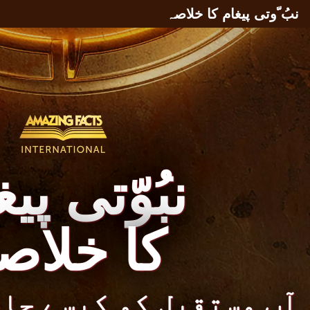
نبُ ّوتی پیغام کا خلاصہ
نبُوّتی پی
کا خلاص
آپ مستقبل کو کیسے جا