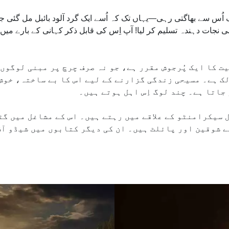
س سے بھاگتی رہی—یہاں تک کہ اُسے ایک گرد آلود بائبل مل گئی ج
ت کا ایک پُرجوش مقرر ہے، جو نہ صرف چرچ پر مبنی لوگوں
لک ہے۔ مسیحی زندگی گزارنے کے لیے اس کا بے ساختہ، خو
 جاتا ہے۔ چند لوگ اِس اہل ہوتے ہیں۔
 سیکرامنٹو کے علاقے میں رہتے ہیں۔ اس کے مشاغل میں گ
 شوقین اور پائلٹ ہیں۔ ان کی دیگر کتابوں میں شیڈو آف 