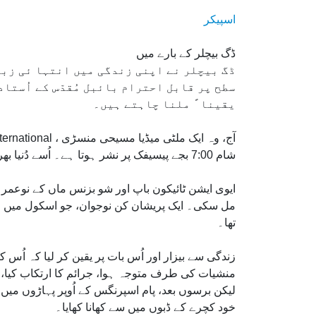
اسپیکر
ڈگ بیچلر کے بارے میں
ڈگ بیچلر نے اپنی زندگی میں انتہا ئی زبر
سطح پر قابل احترام بائبل مُقدّس کے اُستاد
یقینا ً ملنا چاہتے ہیں۔
شام 7:00 بجے پیسیفک پر نشر ہوتا ہے۔ اُسے دُنیا بھر کے مختلف نیٹ ورکس پر Doug Batchelor کے ساتھ Amazing Facts پر ہفتہ وار دیکھا جا سکتا ہے۔
ایوی ایشن ٹائیکون باپ اور شو بزنس ماں کے نوعمر
تھا۔
زندگی سے بیزار اور اُس بات پر یقین کر لیا کہ اُس ک
منشیات کی طرف متوجہ ہوا، جرائم کا ارتکاب کیا،
لیکن برسوں بعد، پام اسپرنگس کے اُوپر پہاڑوں میں ا
خود کچرے کے ڈبوں میں سے کھانا کھایا۔