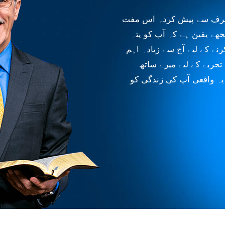
Amazing Facts Internation کی طرف سے پیش کردہ اس مفت
جھے یقین ہے کہ آپ کو پتہ
نے کے لیے آج سے زیادہ اہم
جربے کے لیے میرے ساتھ
 یہ واقعی آپ کی زندگی کو