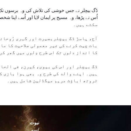
ڈگ بیچلر نے جس خوشی کی تلاش کی وہ برسوں تک اُ
سکتے ہیں۔
آج، پاسڑ ڈگ بیچلربصیرت اور گہری رُوحانی
بات چیت کرنے کی غیر معمولی صلاحیت کا ما
کا انداز دلوں تک اس طرح دِلوں میں گھر کر
ڈگ بیچلر اور اس کی بیوی، کیرن، فی الحال
ہیں۔ اپنے والد کی طرح وہ بھی ہوا بازی کے
ٹروتھ اباؤٹ مریم میگڈلین شامل ہیں۔
نبوت
اسم