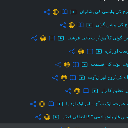
ح کی واپسی کی نِشانیاں
یخ کی پیشن گوئی
ن گوئی کا ُمق ّر ب باغی ِفرشتہ
عت اور بّره
ئے ہوئے کی قسمت
یا ه کی ُروح اور ق ّوت
ِز عظیم کا راز
 َعورت، ایک ب ّچہ، اور ایک اژدہا
یس غار باش آدمی " کا اضافی قصّہ