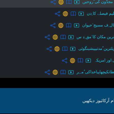
مجدّون کی ُروحیں
م فیصلے کا ِدن
ل ِف مسیح َحیوان
ترین مکان کا َمق ِد س
لترین ُمدتیپیشینگوئی
ل اور امریکہ
انکیچھاپیاخداکی ُمہر
م آرکائیوز دیکھیں