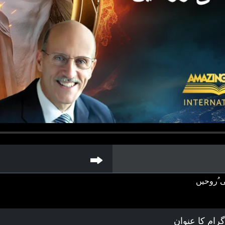
 ُروحیں
رام کا عنوان