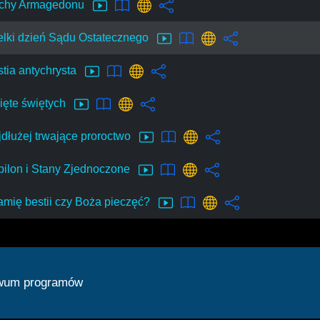
chy Armagedonu
elki dzień Sądu Ostatecznego
stia antychrysta
ięte świętych
jdłużej trwające proroctwo
bilon i Stany Zjednoczone
amię bestii czy Boża pieczęć?
wum programów