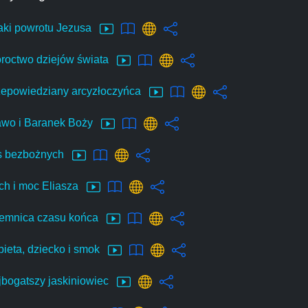
aki powrotu Jezusa
oroctwo dziejów świata
zepowiedziany arcyzłoczyńca
awo i Baranek Boży
s bezbożnych
ch i moc Eliasza
jemnica czasu końca
bieta, dziecko i smok
jbogatszy jaskiniowiec