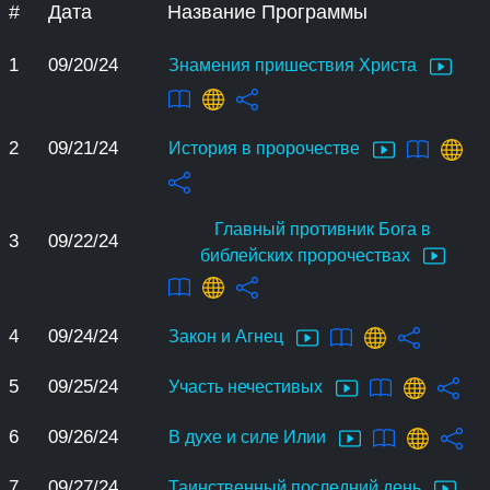
#
Дата
Название Программы
1
09/20/24
Знамения пришествия Христа
2
09/21/24
История в пророчестве
Главный противник Бога в
3
09/22/24
библейских пророчествах
4
09/24/24
Закон и Агнец
5
09/25/24
Участь нечестивых
6
09/26/24
В духе и силе Илии
7
09/27/24
Таинственный последний день