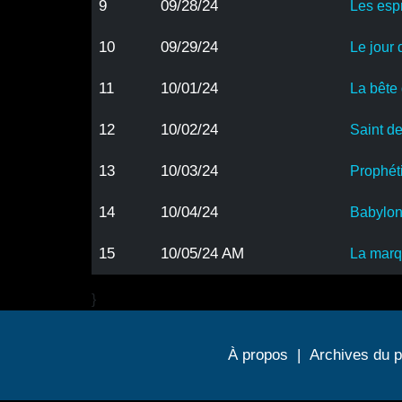
9
09/28/24
Les esp
10
09/29/24
Le jour
11
10/01/24
La bête
12
10/02/24
Saint d
13
10/03/24
Prophét
14
10/04/24
Babylon
15
10/05/24 AM
La marq
}
À propos
|
Archives du 