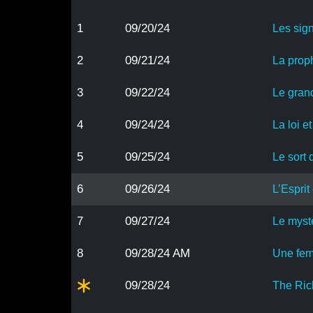
1
09/20/24
Les sig
2
09/21/24
La proph
3
09/22/24
Le gran
4
09/24/24
La loi 
5
09/25/24
Le sort
6
09/26/24
L’Esprit
7
09/27/24
Le myst
8
09/28/24 AM
Une fem
09/28/24
The Ri