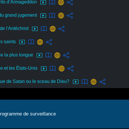
rits d’Armageddon
 du grand jugement
 de l'Antéchrist
es saints
ie la plus longue
e et les États-Unis
ue de Satan ou le sceau de Dieu?
programme de surveillance