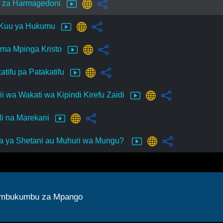
 za Harmagedoni
 Kuu ya Hukumu
ma Mpinga Kristo
atifu pa Patakatifu
i wa Wakati wa Kipindi Kirefu Zaidi
li na Marekani
a ya Shetani au Muhuri wa Mungu?
mbukumbu za Mpango