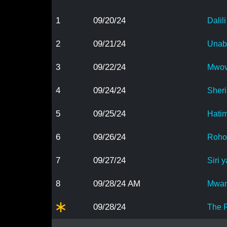
1
09/20/24
Dalil
2
09/21/24
Unab
3
09/22/24
Mwov
4
09/24/24
Sher
5
09/25/24
Hati
6
09/26/24
Roho
7
09/27/24
Siri
8
09/28/24 AM
Mwan
09/28/24
The 