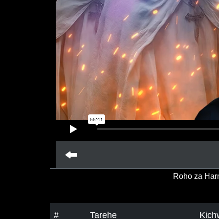
Roho za Har
#
Tarehe
Kich