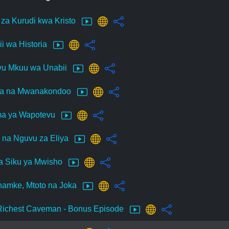
i za Kurudi kwa Kristo
ii wa Historia
u Mkuu wa Unabii
ia na Mwanakondoo
ma ya Wapotevu
 na Nguvu za Eliya
 ya Siku ya Mwisho
amke, Mtoto na Joka
Richest Caveman - Bonus Episode