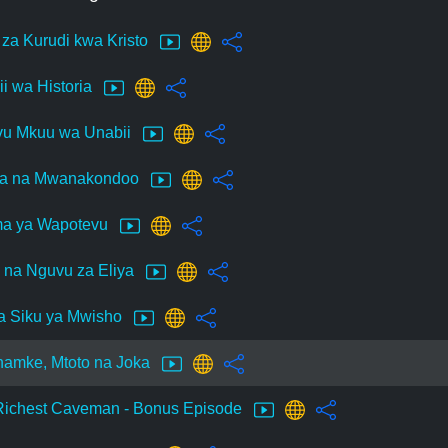
i za Kurudi kwa Kristo
ii wa Historia
u Mkuu wa Unabii
ia na Mwanakondoo
ma ya Wapotevu
 na Nguvu za Eliya
 ya Siku ya Mwisho
amke, Mtoto na Joka
Richest Caveman - Bonus Episode