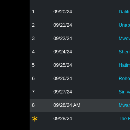
1
09/20/24
Dalil
2
09/21/24
Unab
3
09/22/24
Mwov
4
09/24/24
Sher
5
09/25/24
Hati
6
09/26/24
Roho
7
09/27/24
Siri
8
09/28/24 AM
Mwan
09/28/24
The 