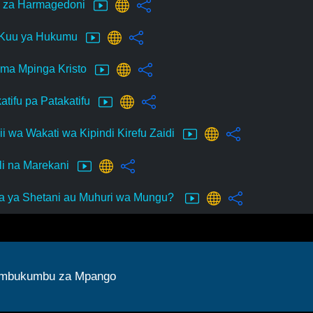
 za Harmagedoni
 Kuu ya Hukumu
ma Mpinga Kristo
atifu pa Patakatifu
i wa Wakati wa Kipindi Kirefu Zaidi
li na Marekani
a ya Shetani au Muhuri wa Mungu?
mbukumbu za Mpango