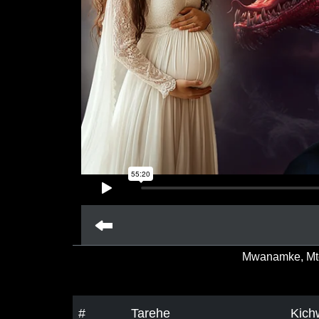
Mwanamke, Mto
#
Tarehe
Kich